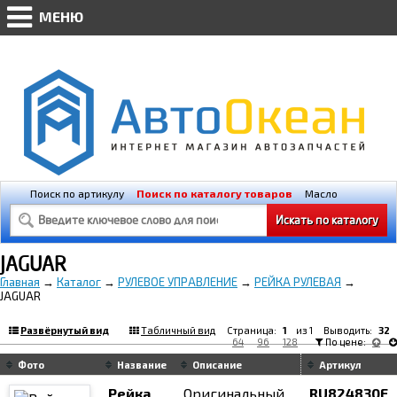
МЕНЮ
WWW.AVTO-OKEAN.RU * Мобильная версия
(@448px)
Поиск по артикулу
Поиск по каталогу товаров
Масло
Освещение
Свечи зажигания
JAGUAR
Главная
→
Каталог
→
РУЛЕВОЕ УПРАВЛЕНИЕ
→
РЕЙКА РУЛЕВАЯ
→
JAGUAR
Развёрнутый вид
Табличный вид
Страница:
1
из 1 Выводить:
32
64
96
128
По цене:
Фото
Название
Описание
Артикул
Рейка
Оригинальный
RU824830E