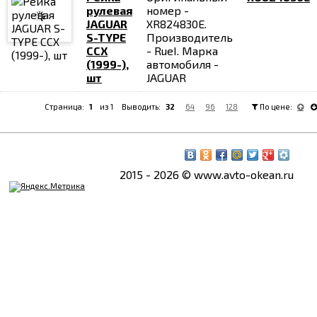
рулевая
номер -
JAGUAR
XR824830E.
S-TYPE
Производитель
CCX
- RueI. Марка
(1999-),
автомобиля -
шт
JAGUAR
Страница:
1
из 1 Выводить:
32
64
96
128
По цене:
2015 - 2026 © www.avto-okean.ru