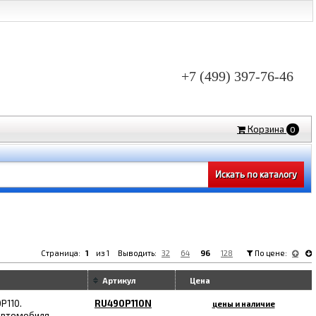
+7 (499) 397-76-46
Корзина
0
Страница:
1
из 1 Выводить:
32
64
96
128
По цене:
Артикул
Цена
P110.
RU490P110N
цены и наличие
автомобиля -