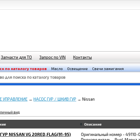
Запчасти для ТО
Запрос по VIN
Контакты
ск по каталогу товаров
Масло
Освещение
Свечи зажигания
Е УПРАВЛЕНИЕ
→
НАСОС ГУР / ШКИВ ГУР
→ Nissan
личный вид
ние
Описание
ГУР NISSAN VG 20RED,FLAG(91-95)
Оригинальный номер - 49110-0
Производитель - RueI. Марка 