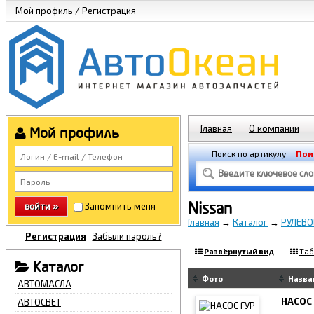
Мой профиль
/
Регистрация
Главная
О компании
Мой профиль
Поиск по артикулу
Пои
Nissan
войти »
Запомнить меня
Главная
→
Каталог
→
РУЛЕВО
Регистрация
Забыли пароль?
Развёрнутый вид
Таб
Каталог
Фото
Назва
АВТОМАСЛА
НАСОС 
АВТОСВЕТ