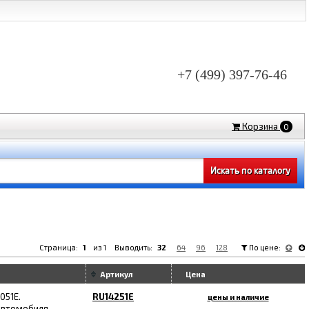
+7 (499) 397-76-46
Корзина
0
Страница:
1
из 1 Выводить:
32
64
96
128
По цене:
Артикул
Цена
051E.
RU14251E
цены и наличие
автомобиля -