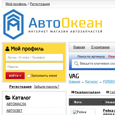
Мой профиль
/
Регистрация
Главная
О компании
Мой профиль
Поиск по артикулу
Пои
VAG
войти »
Запомнить меня
Главная
→
Каталог
→
РУЛЕВО
Регистрация
Забыли пароль?
Развёрнутый вид
Таб
Каталог
Фото
Назва
АВТОМАСЛА
Рейка
АВТОСВЕТ
AROSA,