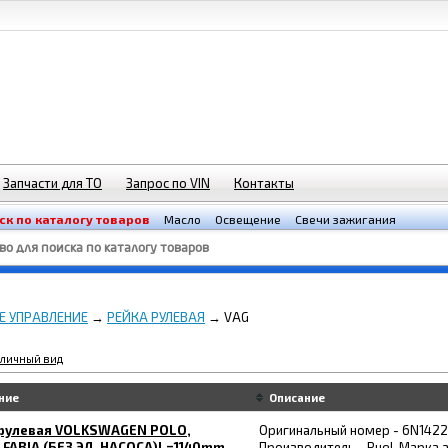
Запчасти для ТО
Запрос по VIN
Контакты
ск по каталогу товаров
Масло
Освещение
Свечи зажигания
Е УПРАВЛЕНИЕ
→
РЕЙКА РУЛЕВАЯ
→ VAG
личный вид
ние
Описание
 рулевая VOLKSWAGEN POLO,
Оригинальный номер - 6N1422
FABIA (БЕЗ ЭЛ. НАСОСА)L=1140mm.
Производитель - RueI. Марка 