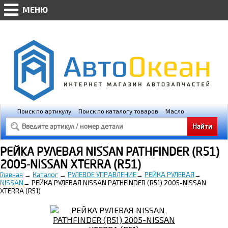
МЕНЮ
WWW.AVTO-OKEAN.RU * Мобильная версия
(@448px)
Поиск по артикулу
Поиск по каталогу товаров
Масло
Освещение
Свечи зажигания
РЕЙКА РУЛЕВАЯ NISSAN PATHFINDER (R51)
2005-NISSAN XTERRA (R51)
Главная
→
Каталог
→
РУЛЕВОЕ УПРАВЛЕНИЕ
→
РЕЙКА РУЛЕВАЯ
→
NISSAN
→
РЕЙКА РУЛЕВАЯ NISSAN PATHFINDER (R51) 2005-NISSAN
XTERRA (R51)